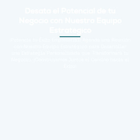
Desata el Potencial de tu
Negocio con Nuestro Equipo
Estratégico
¡Potencia tu Éxito Empresarial! Agenda una Reunión
con Nuestro Equipo Estratégico para Desarrollar
una Estrategia Personalizada que Transformará tu
Negocio. ¡Construyamos Juntos el Camino hacia el
Éxito!