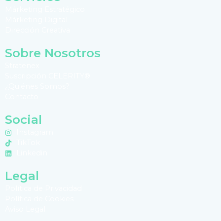
Márketing Estratégico
Márketing Digital
Dirección Creativa
Sobre Nosotros
Stratenex
Suscripción CELERITY®
¿Quiénes Somos?
Contacto
Social
Instagram
TikTok
Linkedin
Legal
Política de Privacidad
Política de Cookies
Aviso Legal